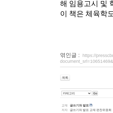
해 임용고시 및
이 책은 체육학
엮인글 :
https://pressc
document_srl=10651469&
목록
Go
교재
글쓰기와 발표
저자
글쓰기와 발표 교재 편찬위원회