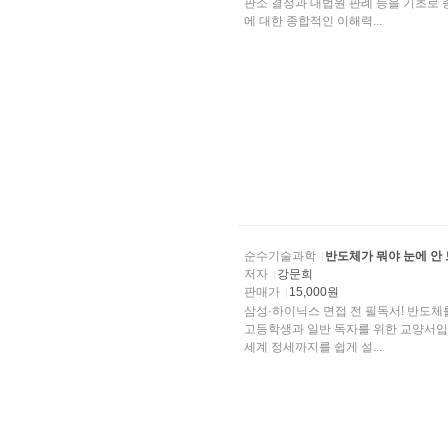
판소 결정과 대법원 판례 등을 기초로 
에 대한 종합적인 이해력...
순수기술과학
반도체가 뭐야 눈에 안
저자
강문희
판매가
15,000원
삼성·하이닉스 면접 전 필독서! 반도체를
고등학생과 일반 독자를 위한 교양서입니
세계 정세까지를 쉽게 설...