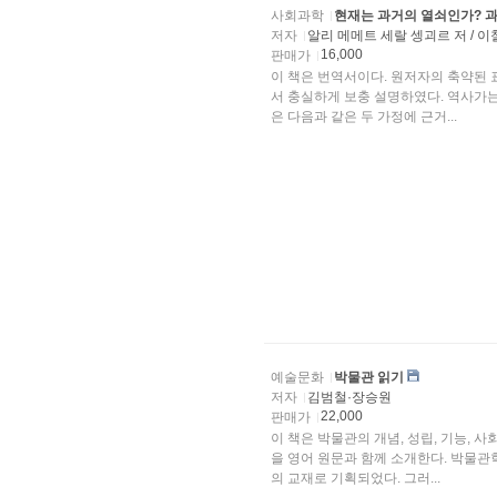
사회과학
현재는 과거의 열쇠인가? 
저자
알리 메메트 세랄 셍괴르 저 / 
16,000
판매가
이 책은 번역서이다. 원저자의 축약된
서 충실하게 보충 설명하였다. 역사가
은 다음과 같은 두 가정에 근거...
예술문화
박물관 읽기
저자
김범철·장승원
22,000
판매가
이 책은 박물관의 개념, 성립, 기능,
을 영어 원문과 함께 소개한다. 박물
의 교재로 기획되었다. 그러...