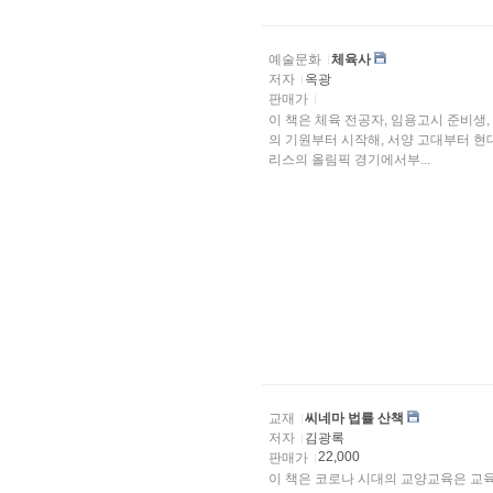
예술문화
체육사
저자
옥광
판매가
이 책은 체육 전공자, 임용고시 준비생
의 기원부터 시작해, 서양 고대부터 현
리스의 올림픽 경기에서부...
교재
씨네마 법률 산책
저자
김광록
22,000
판매가
이 책은 코로나 시대의 교양교육은 교