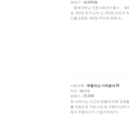
판매가
16,000원
「충북대학교 인문사회연구총서」 제6권
길, 제2장 힌두교의 신, 제3장 인도의
신불교운동, 제6장 무아와 윤회 논...
사회과학
무형자산 가치분석
저자
배기수
25,000
판매가
본 서에서는 시간의 흐름에 따른 경영활
를 바탕으로 자본시장 및 무형자산에 
에서 무형자산이 기업가치에 미...