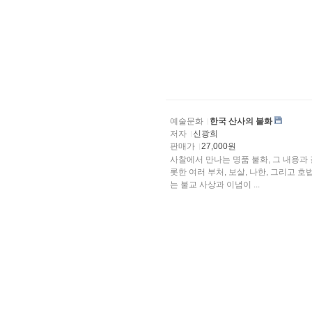
예술문화
한국 산사의 불화
저자
신광희
판매가
27,000원
사찰에서 만나는 명품 불화, 그 내용과
롯한 여러 부처, 보살, 나한, 그리고
는 불교 사상과 이념이 ...