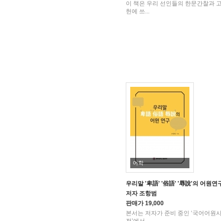
이 책은 우리 선인들의 한문간찰과 
헌에 쓰...
어학
우리말 '卑語' '俗語' '辱說'의 어원연
저자
조항범
판매가
19,000
본서는 저자가 준비 중인 ‘국어어원