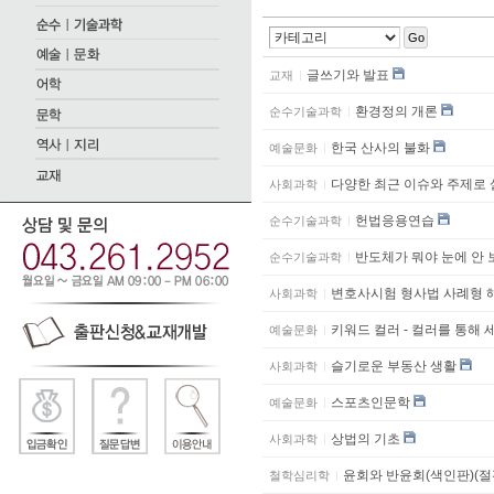
Go
글쓰기와 발표
교재
환경정의 개론
순수기술과학
한국 산사의 불화
예술문화
다양한 최근 이슈와 주제로
사회과학
헌법응용연습
순수기술과학
반도체가 뭐야 눈에 안 
순수기술과학
변호사시험 형사법 사례형 
사회과학
키워드 컬러 - 컬러를 통해 
예술문화
슬기로운 부동산 생활
사회과학
스포츠인문학
예술문화
상법의 기초
사회과학
윤회와 반윤회(색인판)(절
철학심리학