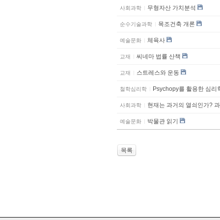
무형자산 가치분석
사회과학
목조건축 개론
순수기술과학
체육사
예술문화
씨네마 법률 산책
교재
스트레스와 운동
교재
Psychopy를 활용한 심
철학심리학
현재는 과거의 열쇠인가? 
사회과학
박물관 읽기
예술문화
목록