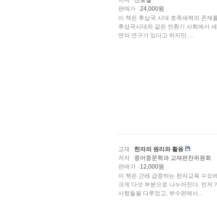
저자
신호철
판매가
24,000원
이 책은 후삼국 시대 호족세력의 존재를 종합적으로 밝혀
후삼국시대와 같은 전환기 사회에서 새
면의 연구가 있다고 하지만, ...
교재
한자의 원리와 활용
저자
중어중문학과 교재편찬위원회
판매가
12,000원
이 책은 근래 급증하는 한자교육 수요에 맞추어 한자 학습
크게 다섯 부분으로 나누어진다. 먼저
사항들을 다루었고, 부수편에서...