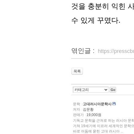
것을 충분히 익힌 사
수 있게 꾸몄다.
엮인글 :
https://press
목록
Go
문학
고대러시아문학사
저자
김문황
판매가
19,000원
기독교 문학을 근저로 하는 러시아 문학
거쳐 19세기에 이르러 세계적인 문학으로 발돋움하였다. 19세기 
바로 어둠에 묻힌 고대 러시아 ...