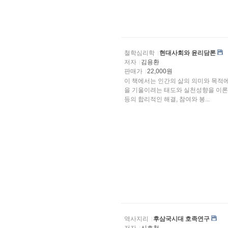
철학심리학
현대사회와 윤리담론
저자
김용환
판매가
22,000원
이 책에서는 인간의 삶의 의미와 목적
을 기울이려는 태도와 실천성향을 이론적으로 검토하고자 한다. 아울러 현대 사회에서 요청되는 갈
등의 합리적인 해결, 참여와 봉...
역사지리
후삼국시대 호족연구