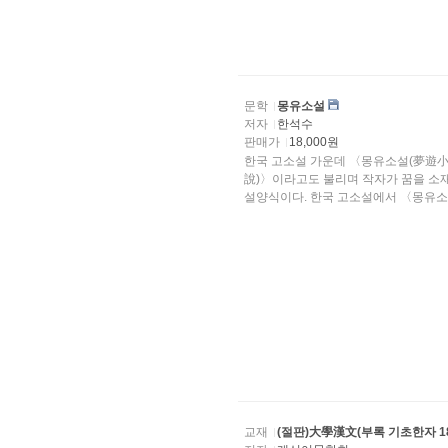
문학
몽유소설
저자
한석수
판매가
18,000원
한국 고소설 가운데 〈몽유소설(夢遊小
說)〉이라고도 불리며 작자가 꿈을 소재로 하여 인간과 자연, 이상과 
설양식이다. 한국 고소설에서 〈몽유소..
교재
(절판)大學漢文(부록 기초한자 18