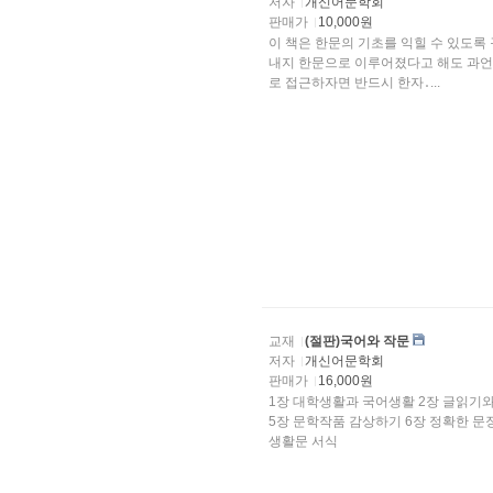
저자
개신어문학회
판매가
10,000원
이 책은 한문의 기초를 익힐 수 있도록
내지 한문으로 이루어졌다고 해도 과언이 아니다. 따라서 우리의 전통문화를 학문적으로, 
로 접근하자면 반드시 한자․...
교재
(절판)국어와 작문
저자
개신어문학회
판매가
16,000원
1장 대학생활과 국어생활 2장 글읽기와 글쓰기의 기본원리 3.장 학술적 글쓰기 4장 실용적 글쓰기
5장 문학작품 감상하기 6장 정확한 문장 쓰기 부 록 1. 한글 맞춤법 2. 외래어 표기법 3. 상용한자 4.
생활문 서식