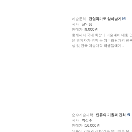
예술문화
전업작가로 살아남기
저자
진익송
판매가
9,000원
현재까지 국내 화랑과 미술계에 대한 안내서는 나와 있으나
은 편저자가 겪어 온 외국화랑과의 전
생 및 전국 미술대학 학생들에게...
순수기술과학
인류의 기원과 진화
저자
박선주
판매가
16,000원
인류의 기원과 진화’라는 용어만큼 우리에게 매력을 주고