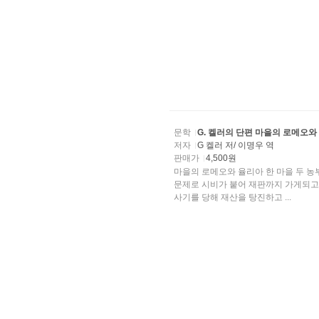
문학
G. 켈러의 단편 마을의 로메오와
저자
G 켈러 저/ 이명우 역
판매가
4,500원
마을의 로메오와 율리아 한 마을 두 농부가 자기네들의 밭사이에 있는 하찮은 돌무더기땅의 경계선
문제로 시비가 붙어 재판까지 가게되고 거기서도 끝까지
사기를 당해 재산을 탕진하고 ...