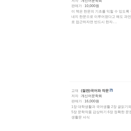
저자
개신어문학회
판매가
10,000원
이 책은 한문의 기초를 익힐 수 있도록
내지 한문으로 이루어졌다고 해도 과언이 아니다. 따라서 우리의 전통문화를 학문적으로, 
로 접근하자면 반드시 한자․...
교재
(절판)국어와 작문
저자
개신어문학회
판매가
16,000원
1장 대학생활과 국어생활 2장 글읽기와 글쓰기의 기본원리 3.장 학술적 글쓰기 4장 실용적 글쓰기
5장 문학작품 감상하기 6장 정확한 문장 쓰기 부 록 1. 한글 맞춤법 2. 외래어 표기법 3. 상용한자 4.
생활문 서식