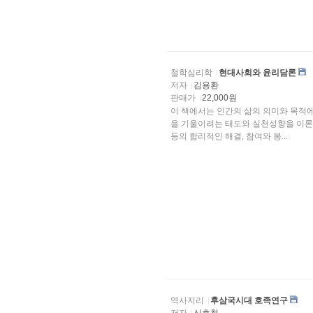
철학심리학
현대사회와 윤리담론
저자
김용환
판매가
22,000원
이 책에서는 인간의 삶의 의미와 목적
을 기울이려는 태도와 실천성향을 이론적으로 검토하고자 한다. 아울러 현대 사회에서 요청되는 갈
등의 합리적인 해결, 참여와 봉...
역사지리
후삼국시대 호족연구