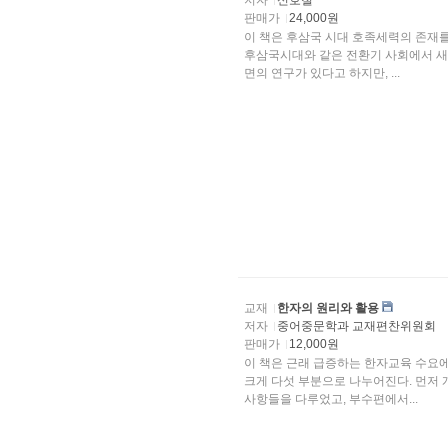
저자
신호철
판매가
24,000원
이 책은 후삼국 시대 호족세력의 존재를 종합적으로 밝혀
후삼국시대와 같은 전환기 사회에서 새
면의 연구가 있다고 하지만, ...
교재
한자의 원리와 활용
저자
중어중문학과 교재편찬위원회
판매가
12,000원
이 책은 근래 급증하는 한자교육 수요에 맞추어 한자 학습
크게 다섯 부분으로 나누어진다. 먼저
사항들을 다루었고, 부수편에서...