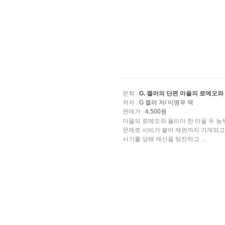
문학
G. 켈러의 단편 마을의 로메오와
저자
G 켈러 저/ 이명우 역
판매가
4,500원
마을의 로메오와 율리아 한 마을 두 농부가 자기네들의 밭사이에 있는 하찮은 돌무더기땅의 경계선
문제로 시비가 붙어 재판까지 가게되고 거기서도 끝까지
사기를 당해 재산을 탕진하고 ...