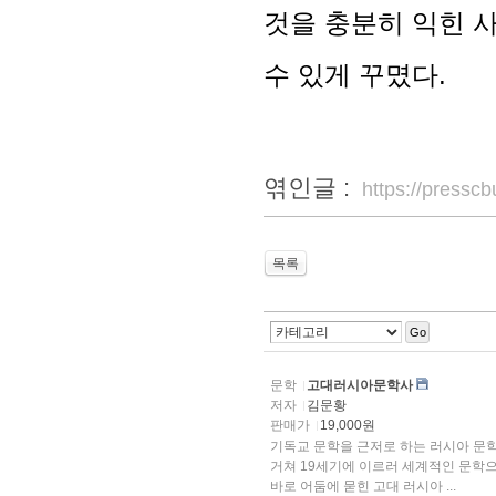
것을 충분히 익힌 사
수 있게 꾸몄다.
엮인글 :
https://press
목록
Go
문학
고대러시아문학사
저자
김문황
판매가
19,000원
기독교 문학을 근저로 하는 러시아 문학
거쳐 19세기에 이르러 세계적인 문학으로 발돋움하였다. 19세기 
바로 어둠에 묻힌 고대 러시아 ...