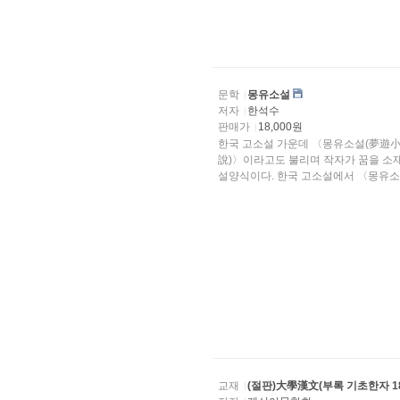
문학
몽유소설
저자
한석수
판매가
18,000원
한국 고소설 가운데 〈몽유소설(夢遊小
說)〉이라고도 불리며 작자가 꿈을 소재로 하여 인간과 자연, 이상과 
설양식이다. 한국 고소설에서 〈몽유소..
교재
(절판)大學漢文(부록 기초한자 18