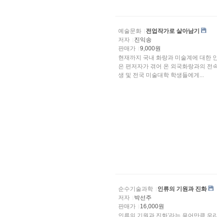
예술문화
전업작가로 살아남기
저자
진익송
판매가
9,000원
현재까지 국내 화랑과 미술계에 대한 안내서는 나와 있으나
은 편저자가 겪어 온 외국화랑과의 전
생 및 전국 미술대학 학생들에게...
순수기술과학
인류의 기원과 진화
저자
박선주
판매가
16,000원
인류의 기원과 진화’라는 용어만큼 우리에게 매력을 주고