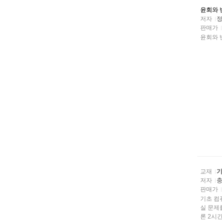
윤회와 
저자
판매가
윤회와 
교재
저자
판매가
기초 컴
실 문제
론 2시간