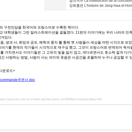
첩의저주 La malediction de la concubi
장화홍련 L'histoire de Jang-hwa et Ho
의 구전민담을 한국어와 프랑스어로 수록한 책이다.
 대학생들이 그린 일러스트레이션을 곁들였다. 11편의 이야기에는 우리 나라의 민족성
담겨있다.
움, 생과 사, 희망과 공포, 해학과 풍자 를 통해 옛 사람들이 세상을 어떤 시각으로 보았
이야기를 현재의 작가들이 시각적으로 재구성 했고, 그것이 프랑스어로 번역되어 독자들
를 거치면서도 이야기들은 그 고유의 빛을 잃지 않고, 색다르면서도 호소력 짙게 다가
담긴 사랑하는 방법, 사람이 사는 의미와 웃음은 시공간을 초월하여 누구나 공감할 수 
 다운로드>
_commande주문서.doc
https://presscbu.cbnu.ac.kr/index.php?document_srl=4595&act=trackback&key=4f5