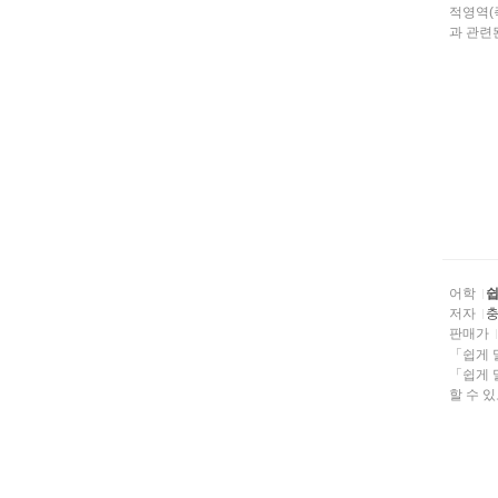
적영역(
과 관련된
어학
쉽
저자
판매가
「쉽게 
「쉽게 
할 수 있