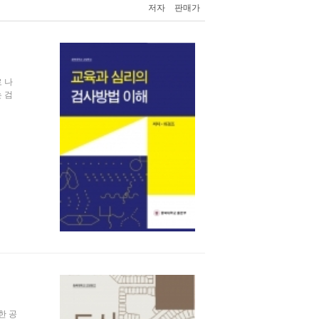
저자
판매가
 나
 검
한 공