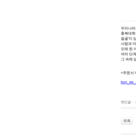
우리나라
충북대학교
얼굴'이 
사랑과 미
오래 된 
여러 단계
그 속에 
<주문서
bon_de
엮인글 :
목록