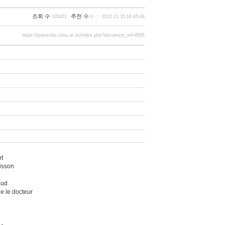
조회 수
추천 수
105421
0
2012.11.15 16:45:44
https://presscbu.cbnu.ac.kr/index.php?document_srl=4595
t
sson
aud
le docteur