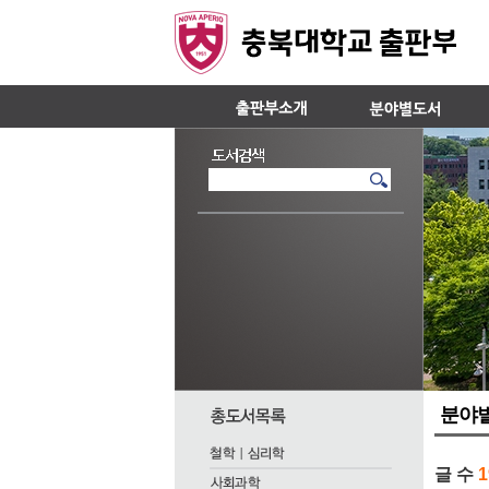
분야
글 수
1