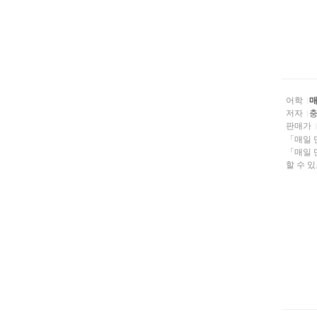
어학
매
저자
판매가
「매일 만나는
「매일 
할 수 있