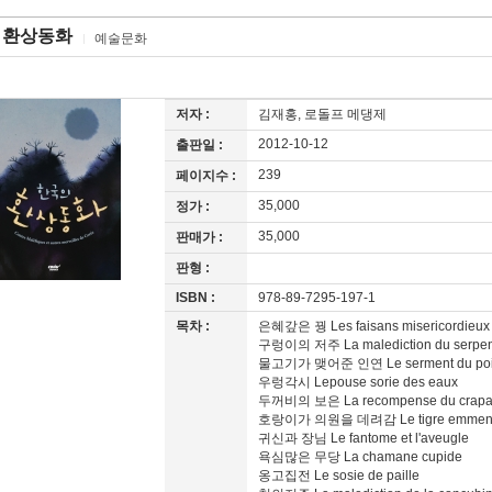
 환상동화
예술문화
저자 :
김재홍, 로돌프 메댕제
2012-10-12
출판일 :
239
페이지수 :
35,000
정가 :
35,000
판매가 :
판형 :
ISBN :
978-89-7295-197-1
목차 :
은혜갚은 꿩 Les faisans misericordieux
구렁이의 저주 La malediction du serpen
물고기가 맺어준 인연 Le serment du poi
우렁각시 Lepouse sorie des eaux
두꺼비의 보은 La recompense du crap
호랑이가 의원을 데려감 Le tigre emmene 
귀신과 장님 Le fantome et l'aveugle
욕심많은 무당 La chamane cupide
옹고집전 Le sosie de paille