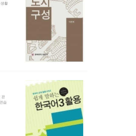
시생활
」은
 연습