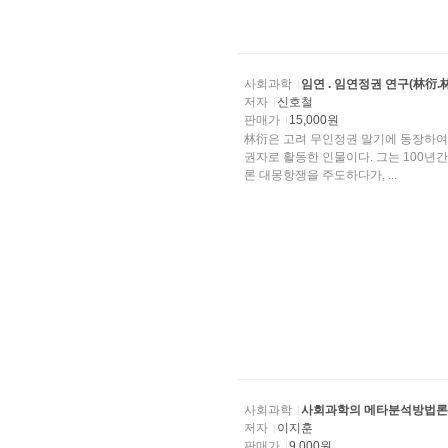
사회과학
임연 . 임연정권 연구(林衍.
저자
신호철
판매가
15,000원
林衍은 고려 무인정권 말기에 동장하여 1년 반의 짧은 기간동
권자로 활동한 인물이다. 그는 100년
론 대몽항쟁을 주도하다가, ...
사회과학
사회과학의 메타분석방법론
저자
이지훈
판매가
9,000원