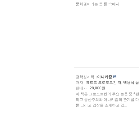
문화권이라는 큰 틀 속에서...
철학심리학
아나키즘
저자
표트르 크로포트킨 저, 백용식 
판매가
28,000원
이 책은 크로포트킨의 주요 논문 중 5편
리고 공산주의와 아나키즘의 관계를 다
론 그리고 입장을 소개하고 있...