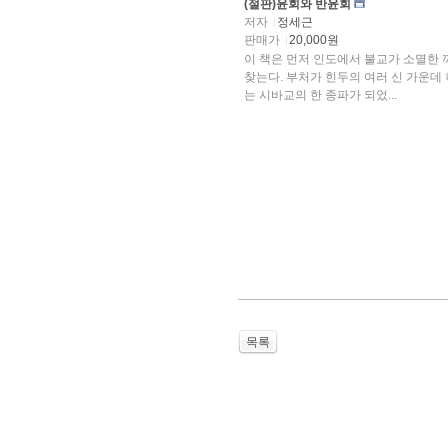
(절판)윤회와 반윤회
저자
정세근
판매가
20,000원
이 책은 먼저 인도에서 불교가 소멸한 
찾는다. 부처가 힌두의 여러 신 가운데
는 시바교의 한 종파가 되었...
목록