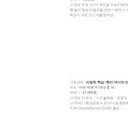
이 책은 주로 3가지 목적을 위해 마련
理.論의 형성과 발전을 위한 기본적인 方法論的 士臺를 제공하는 것이다. 따라서 사회과학이 갖는
특징이 어떤 것인가를 밝히면...
사회과학
비범한 학습: 헨리 데이빗 
저자
마틴 빅맨 저 /유인호 역
판매가
17,000원
이 책은 미국의 「시민불복종」운동의 
서 20세기 환경운동의 토대가 된 행동하는 지성이었던 Henry David Thoreau(1817-186
“Civil Disobedience”(1849) 출판 ...