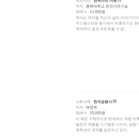
역사지리
한국사의 이해
저자
충북대학교 한국사연구실
판매가
11,000원
역사는 우리들 자신의 삶의 이야기이다. 그런 까닭에 
우스꽝스러운 동기에서 비롯되기도 한다
제약에서 결코 자유로울 수 없...
사회과학
한국금융사
저자
배영목
판매가
25,000원
이 책은 구체적으로 한국에서 개항 이
발전과 역할을 시기별로 나누어, 금융기관의 소유와 경영, 자금조달과 자금운용, 정부 및 다른 경제
정책과의 관계를 검토하고 있다...