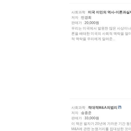
사회과학
미국 이민의 역사-이론과실
저자
민경희
판매가
20,000원
우리는 미국에서 발원한 많은 사상이나
론을 배태한 미국의 사회적 맥락을 얼마나 잘 알면서 가르치고 있는가? 미국의 이민사는 이런 사회
적 맥락을 우리에게 알려준...
사회과학
적대적M&A의법리
저자
송종준
판매가
33,000원
이 책은 필자가 20년에 가까운 기간 동안
M&A에 관한 논쟁거리를 집대성한 것이다. 아울러 이 책은 적대적 M&A의 법리를 이해하는 데에 도