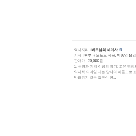
역사지리
베트남의 세계사
저자
후루타 모토오 지음, 박홍영 옮
판매가
20,000원
1. 국명과 지역 이름의 표기: 고유 명칭과 영어식을 혼용했다. 국명이 시대에 따라 달리 불린 경우,
역사적 의미일 때는 당시의 이름으로 표기했고, 보통 국명일 때는 현재의 이름으로 
반화되지 않은 일본식 한...