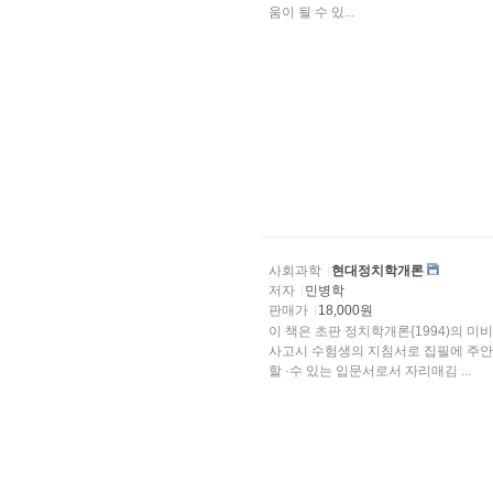
움이 될 수 있...
사회과학
현대정치학개론
저자
민병학
판매가
18,000원
이 책은 초판 정치학개론{1994)의 
사고시 수험생의 지침서로 집필에 주안을 두었으나 이번 수정본은 현대정지화의 기본지식을 이해
할 ·수 있는 입문서로서 자리매김 ...