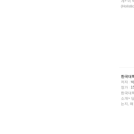
개> 이
(Holist
한국대학
저자
정가
1
한국대학
소개> 
는지, 왜