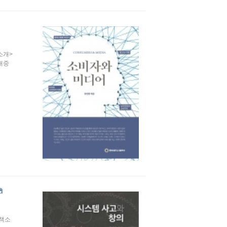
소개>
대중
<책소