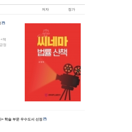
저자
정가
정
 <책
 긍정
가> 학술 부문 우수도서 선정