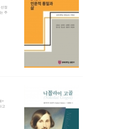
 선정
는 주
개>
라고