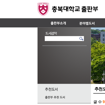
추천
글 수
9