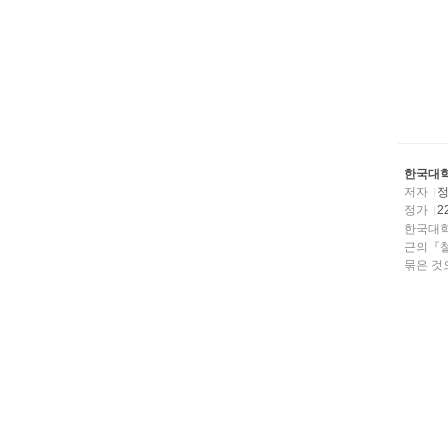
한국대학
저자
정가
2
한국대학
근의『철
묶은 것