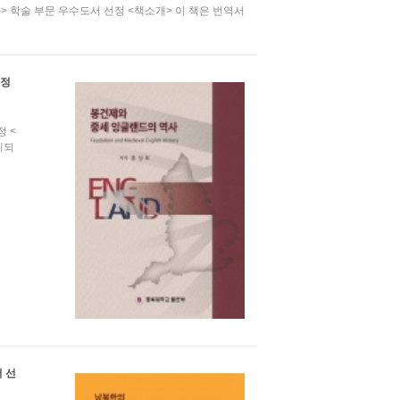
> 학술 부문 우수도서 선정 <책소개> 이 책은 번역서
선정
 <
제되
 선