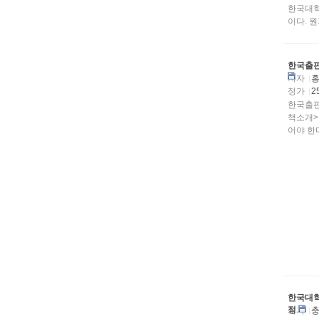
한국대학
이다. 
한국출판
저자
정가
2
한국출판
책소개>
어야 한다
한국대학
정
저자
충