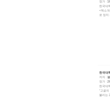
정가
1
한국대학
<책소개
로 정치 
한국대학
저자
블
정가
2
한국대학
“고골의
불리는 2