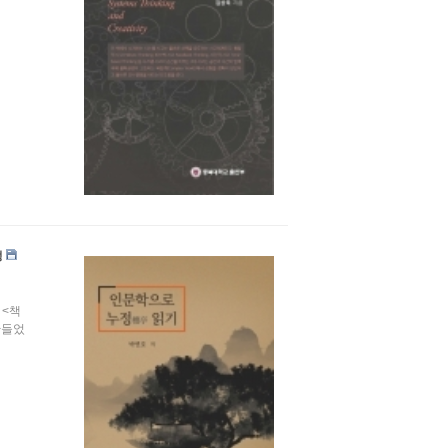
정
 <책
만들었