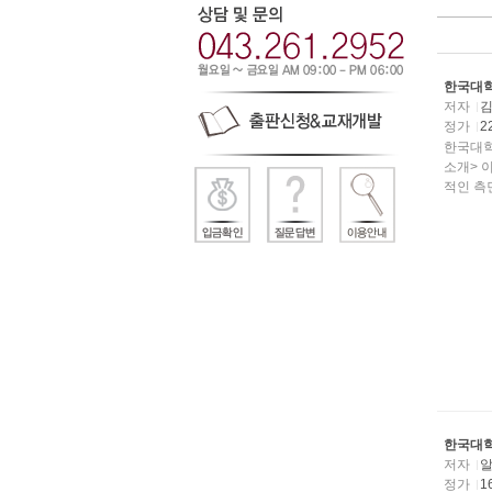
한국대학
저자
정가
2
한국대학
소개> 
적인 측면
한국대학
저자
알
정가
1