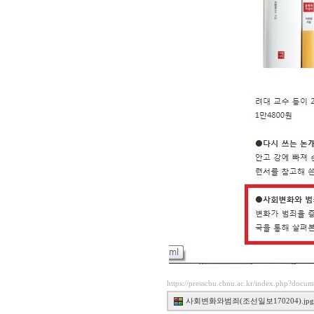
https://presscbu.cbnu.ac.kr/index.php?docu
사회변화와범죄(조선일보170204).jpg(14