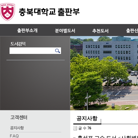
공지사항
글 수
76