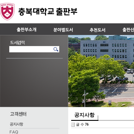
공지사항
글 수
76