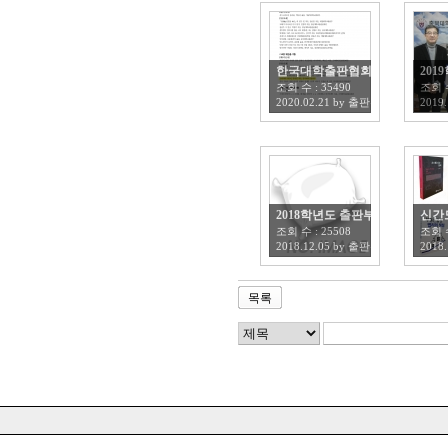
한국대학출판협회 "2019 우수
20
조회 수 :
35490
조회 
2020.02.21
by
출판부
2019.
2018학년도 출판부 학술도서 감
신간
조회 수 :
25508
조회 
2018.12.05
by
출판부
2018.
목록