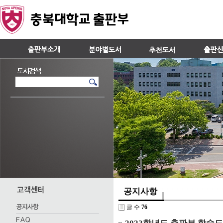
공지사항
글 수
76