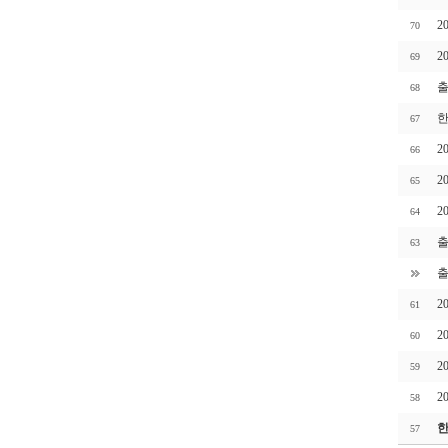
2
70
2
69
출
68
한
67
2
66
2
65
2
64
출
63
출
2
61
2
60
2
59
2
58
한
57