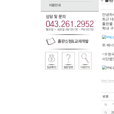
출판
안녕하
최근 대
출판물 
학내 구
위 배너
<※
한국
사단법
https://pr
번호
『
72
2
71