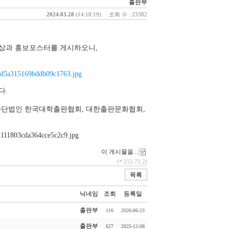
출판부
2024.03.28
(14:18:19)
조회 수 : 23382
영상과 홍보포스터를 게시하오니,
다.
 사단법인 한국대학출판협회, 대한출판문화협회,
이 게시물을...
(*.255.73.2)
목록
닉네임
조회
등록일
출판부
116
2026-06-23
출판부
627
2025-12-08