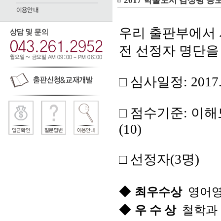
2017 학술도서 감상평 공
우리 출판부에서
전
선정자 명단을
□
심사일정
: 2017
□
점수기준
:
이해
(10)
□
선정자
(3
명
)
◆
최우수상
영어
◆
우 수 상
철학과