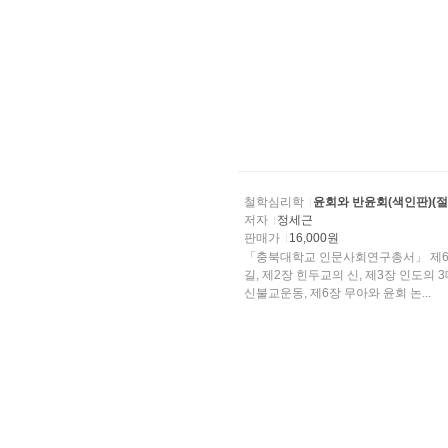
철학심리학
윤회와 반윤회(색인판)(절
저자
정세근
판매가
16,000원
「충북대학교 인문사회연구총서」 제6권
길, 제2장 힌두교의 신, 제3장 인도의
신불교운동, 제6장 무아와 윤회 논...