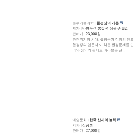
순수기술과학
환경정의 개론
저자
반영운·김홍철·이상윤·손철희
판매가
23,000원
환경위기의 시대, 불평등과 정의의 렌
환경정의 입문서 이 책은 환경문제를 단
리와 정의의 문제로 바라보는 관...
예술문화
한국 산사의 불화
저자
신광희
판매가
27,000원