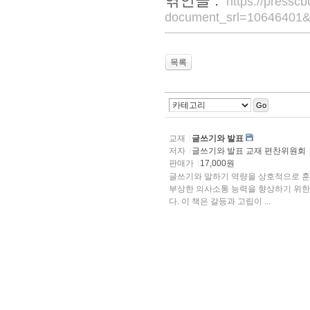
엮인글 :
https://pressc
document_srl=10646401&
목록
Go
교재
글쓰기와 발표
저자
글쓰기와 발표 교재 편찬위원회
판매가
17,000원
글쓰기와 말하기 역량을 상호적으로 훈
부상한 의사소통 능력을 향상하기 위한
다. 이 책은 갈등과 고립이 ...