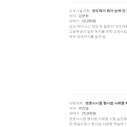
순수기술과학
반도체가 뭐야 눈에 안
저자
강문희
판매가
15,000원
삼성·하이닉스 면접 전 필독서! 반도체를
고등학생과 일반 독자를 위한 교양서입니
세계 정세까지를 쉽게 설...
사회과학
변호사시험 형사법 사례형 
저자
박찬걸
판매가
25,000원
변호사시험 형사법 사례형 시험 실전용
한 해설서로서 형사법 사례형 학습에 