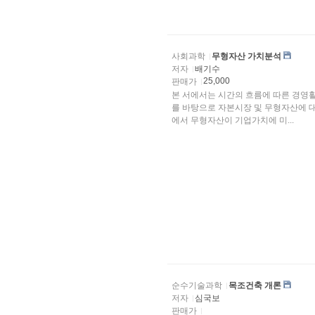
사회과학
무형자산 가치분석
저자
배기수
25,000
판매가
본 서에서는 시간의 흐름에 따른 경영활
를 바탕으로 자본시장 및 무형자산에 
에서 무형자산이 기업가치에 미...
순수기술과학
목조건축 개론
저자
심국보
판매가