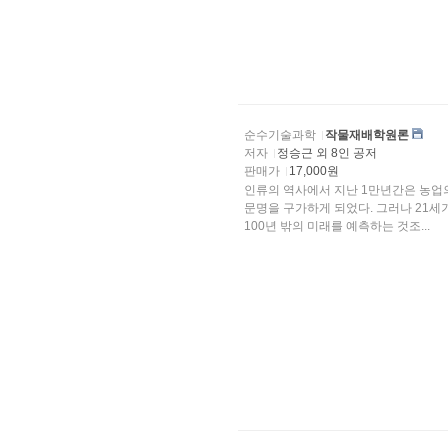
순수기술과학
작물재배학원론
저자
정승근 외 8인 공저
판매가
17,000원
인류의 역사에서 지난 1만년간은 농
문명을 구가하게 되었다. 그러나 21세기를 앞둔 현재 과학기술의 눈부신 발전에도 불구하
100년 밖의 미래를 예측하는 것조...