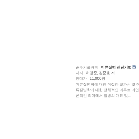
순수기술과학
어류질병 진단기법
저자
허강준, 김준호 저
판매가
11,000원
어류질병학에 대한 적절한 교과서 및 참고서가 없는 현상
류질병학에 대한 전체적인 아우트 라인
론적인 의미에서 질병의 개요 및...