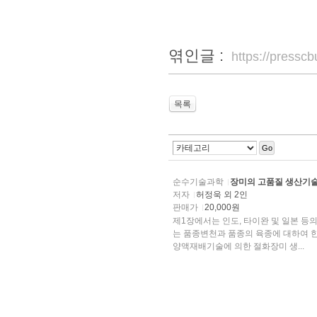
엮인글 :
https://press
목록
Go
순수기술과학
장미의 고품질 생산기
저자
허정욱 외 2인
판매가
20,000원
제1장에서는 인도, 타이완 및 일본 등
는 품종변천과 품종의 육종에 대하여 한국과 일본의 상황에 대하여 비교, 분석하였다. 제3장에서는
양액재배기술에 의한 절화장미 생...