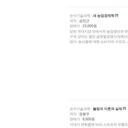
순수기술과학
새 농업경제학
저자
성진근
판매가
23,000원
닫힌 국내시장 안에서의 농업생산과 유통의 효율성 실현에만 천
구와 강의는 열린 글로벌경쟁시대에서는
있다. 농산품에 대한 소비자의 수요도...
순수기술과학
볼링의 이론과 실제
저자
장봉우
판매가
8,000원
시대가 변화함에 따라 스포츠의 유행도