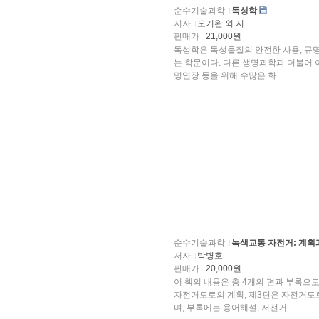
순수기술과학
독성학
저자
오기완 외 저
판매가
21,000원
독성학은 독성물질의 안전한 사용, 규
는 학문이다. 다른 생명과학과 더불어 이 분야도 급속한 발전을 거듭하고 있다. 생활의 편리함
명연장 등을 위해 수많은 화...
순수기술과학
녹색교통 자전거: 계획
저자
박병호
판매가
20,000원
이 책의 내용은 총 4개의 편과 부록으로
자전거도로의 계획, 제3편은 자전거도로의 설계, 그리고 제4편은 녹색교통 자전거 이용 활성화이
며, 부록에는 용어해설, 저전거...