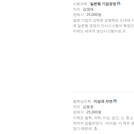
사회과학
일본형 기업경영
저자
김영래
판매가
25,000원
일본 기업의 강력한 경쟁력은 도대체 어
즉 일본형 경영의 인사시스템의 특정인 ①종신고용과 ②연공서열임금 ③기업내 노동조합 그리
이제는 세계적 생산시스템이된 JI...
철학심리학
이성과 자연
저자
김동원
판매가
25,000원
이책은 철학, 과학, 이성, 공간, 신, 종교, 자연, 인류 등 자연과 인간의
위하여 집필되었다. -머리말- 이 책은 원래 l990년에 도서출판 ‘한승’에서 냈던 것이다. 책이 절판되
었기 때문에, 충...