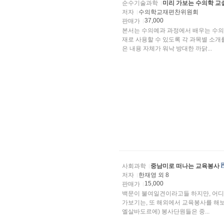
순수기술과학
미리 가보는 수의학 교
저자
수의학교재편찬위원회
37,000
판매가
본서는 수의예과 과정에서 배우는 수의
재로 사용할 수 있도록 각 과목별 소
은 내용 자체가 워낙 방대한 까닭...
사회과학
중남미로 떠나는 교육봉사
저자
한재영 외 8
15,000
판매가
백문이 불여일견이라고들 하지만, 어디
가보기는, 또 해외에서 교육봉사를 해보
엘살바도르에) 봉사단원들은 중...