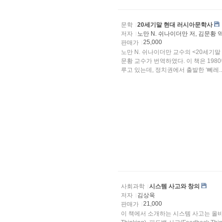
문학
20세기말 현대 러시아문학사
저자
노만 N. 쉬나이더만 저, 김문황 
25,000
판매가
노만 N. 쉬나이더만 교수의 <20세
문황 교수가 번역하였다. 이 책은 19
루고 있는데, 정치권에서 출발한 ‘뻬레..
사회과학
시스템 사고와 창의
저자
김상욱
21,000
판매가
이 책에서 소개하는 시스템 사고는 올바른