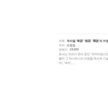
어학
우리말 '卑語' '俗語' '辱說'의 
저자
조항범
19,000
판매가
본서는 저자가 준비 중인 ‘국어어원사전’에
뽑아 그 하나하나의 어원을 역사적 기술
어’, ‘속어’, ...