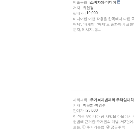
예술문화
소비자와 미디어
저자
유현정
19,000
판매가
미디어란 어떤 작용을 한쪽에서 다른 쪽
매체’, ‘매개체’, ‘매체’로 순화하여 
문자, 메시지, 동...
사회과학
주거복지법제와 주택임대차
저자
이은희·여경수
23,000
판매가
이 책은 우리나라 공·사법을 아울러서
권법에 근거한 주거권의 개념, 제2편
로는, ⓵ 주거기본법, ⓶ 공공주택...