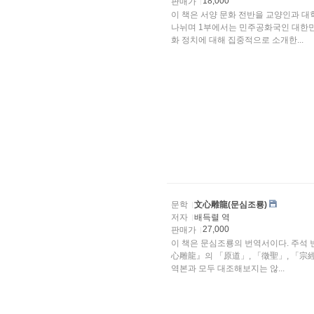
18,000
판매가
이 책은 서양 문화 전반을 교양인과 대
나뉘며 1부에서는 민주공화국인 대한민
화 정치에 대해 집중적으로 소개한...
문학
文心雕龍(문심조룡)
저자
배득렬 역
27,000
판매가
이 책은 문심조룡의 번역서이다. 주석 
心雕龍』의 「原道」, 「徵聖」, 「宗經
역본과 모두 대조해보지는 않...