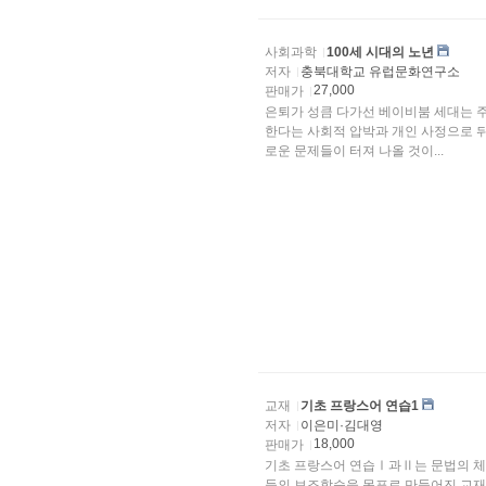
사회과학
100세 시대의 노년
저자
충북대학교 유럽문화연구소
27,000
판매가
은퇴가 성큼 다가선 베이비붐 세대는 
한다는 사회적 압박과 개인 사정으로 
로운 문제들이 터져 나올 것이...
교재
기초 프랑스어 연습1
저자
이은미·김대영
18,000
판매가
기초 프랑스어 연습Ⅰ과Ⅱ는 문법의 체
들의 보조학습을 목표로 만들어진 교재이다.