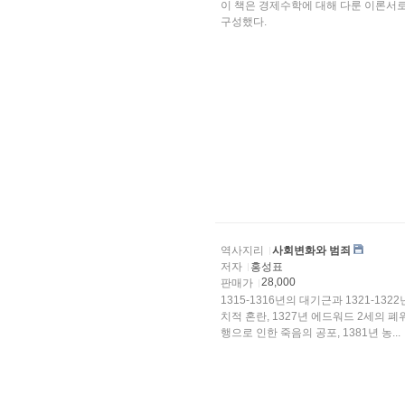
이 책은 경제수학에 대해 다룬 이론서
구성했다.
역사지리
사회변화와 범죄
저자
홍성표
28,000
판매가
1315-1316년의 대기근과 1321-13
치적 혼란, 1327년 에드워드 2세의 폐
행으로 인한 죽음의 공포, 1381년 농...