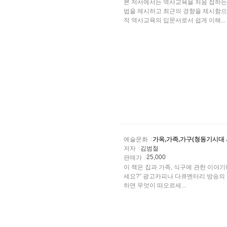
본 저서에서는 역사교육을 처음 접하는 
법을 제시하고 최근의 경향을 제시함으
적 역사교육의 입문서로서 쉽게 이해...
예술문화
가옥,가족,가구(청동기시대
저자
김범철
25,000
판매가
이 책은 집과 가족, 식구에 관한 이야기다
세요?” 광고카피나 다큐멘터리 방송의 오
하면 무엇이 떠오르세...