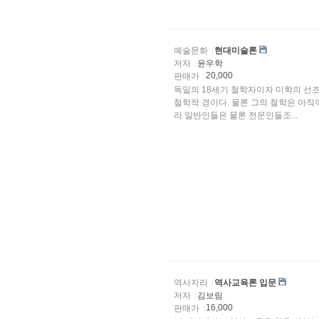
예술문화
현대미술론
저자
윤우학
20,000
판매가
독일의 18세기 철학자이자 미학의 선
철학적 경이다. 물론 그의 철학은 아직까지도 어렵고 난해하기 짝이 없는 문장으로 이루어진 것이
라 일반인들은 물론 전문인들조...
역사지리
역사교육론 입문
저자
김보림
16,000
판매가